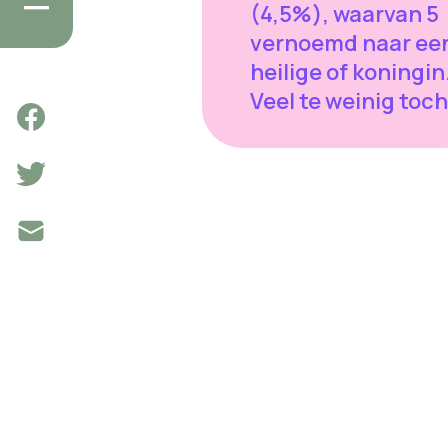
(4,5%), waarvan 5
vernoemd naar ee
heilige of koningin
Veel te weinig toch