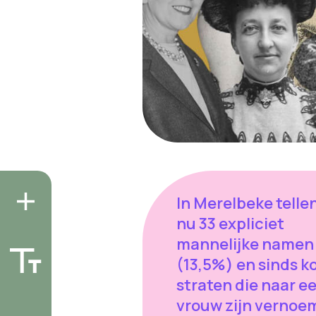
In Merelbeke telle
nu 33 expliciet
mannelijke namen
(13,5%) en sinds ko
straten die naar e
vrouw zijn vernoe