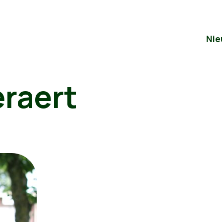
Nie
eraert