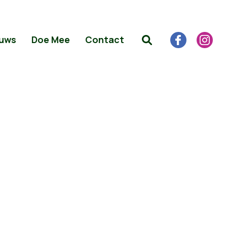
uws
Doe Mee
Contact