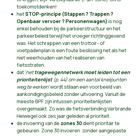
toekomstdenken!
het
STOP-principe (Stappen ? Trappen ?
Openbaar vervoer ? Personenwagen)
is nog
enkel behouden bij de parkeerstructuur en het
parkeerbeleid terwijl het vroeger richtinggevend
was. Het schrappen van een trottoir- of
voetpadenplan is een foute beslissing net als het
niet weerhouden van het realiseren van
fietsstraten.
dat '
het
tragewegennetwerk moet leiden tot een
prioriteitenlijst
(p. 44) om een aantal knelpunten
weg te werken'
wordt stilaan een voorbeeld van
aankondigingsbeleid zonder uitvoering. Vanuit de
meeste BPF zijn intussen prioriteitenlijsten
overgemaakt. Zo was de fietsverbinding Verbrande
Heiwegel ook zes jaar geleden al prioriteit.
de invoering van de
zones 30
dient prioritair te
gebeuren. Zone 30 invoeren zonder aangepaste