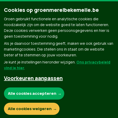
Cookies op groenmerelbekemelle.be
Groen gebruikt functionele en analytische cookies die
noodzakelijk zijn om de website goed te laten functioneren.
Deze cookies verwerken geen persoonsgegevens en hier is
geen toestemming voor nodig.
Als je daarvoor toestemming geeft, maken we ook gebruik van
marketingcookies. Die stellen ons in staat om de website
beter af te stemmen op jouw voorkeuren.
Je kunt je instellingen hieronder wijzigen.
Ons privacybeleid
vind je hier
.
Voorkeuren aanpassen
Groen.be
Noodzakelijke cookies:
Alle cookies accepteren
Contact
Privacybeleid
Functionele en analytische cookies:
Alle cookies weigeren
© Copyright Groen 2026 | Gemaakt met
NationBuilder
| Gebouwd door
Tectonica