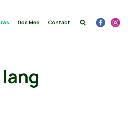
uws
Doe Mee
Contact
n
 lang