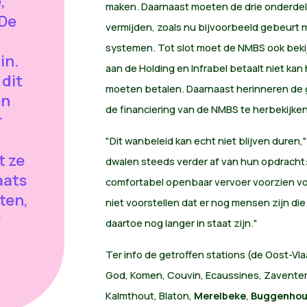
,
maken. Daarnaast moeten de drie onderdel
"De
vermijden, zoals nu bijvoorbeeld gebeurt m
systemen. Tot slot moet de NMBS ook bekij
in.
aan de Holding en Infrabel betaalt niet ka
dit
moeten betalen. Daarnaast herinneren de
en
de financiering van de NMBS te herbekijke
r
"Dit wanbeleid kan echt niet blijven duren,
t ze
dwalen steeds verder af van hun opdracht
aats
comfortabel openbaar vervoer voorzien voor
iten,
niet voorstellen dat er nog mensen zijn di
r
daartoe nog langer in staat zijn."
Ter info de getroffen stations (de Oost-Vl
God, Komen, Couvin, Ecaussines, Zavent
Kalmthout, Blaton,
Merelbeke
,
Buggenhou