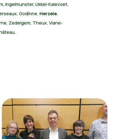
, Ingelmunster, Ukkel-Kalevoet,
Herseaux, Godinne,
Herzele
,
erne, Zedelgem, Theux, Viane-
hâteau.