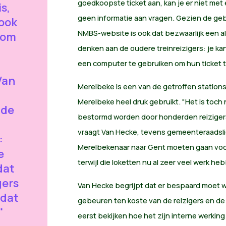
goedkoopste ticket aan, kan je er niet met 
is,
geen informatie aan vragen. Gezien de geb
ook
NMBS-website is ook dat bezwaarlijk een a
 om
denken aan de oudere treinreizigers: je ka
een computer te gebruiken om hun ticket te
Van
Merelbeke is een van de getroffen station
Merelbeke heel druk gebruikt. "Het is toch 
 de
bestormd worden door honderden reiziger
vraagt Van Hecke, tevens gemeenteraadslid 
:
Merelbekenaar naar Gent moeten gaan voor 
e
terwijl die loketten nu al zeer veel werk he
dat
gers
Van Hecke begrijpt dat er bespaard moet w
mdat
gebeuren ten koste van de reizigers en d
"
eerst bekijken hoe het zijn interne werkin