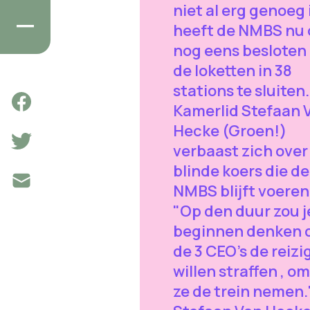
niet al erg genoeg 
heeft de NMBS nu 
nog eens besloten
de loketten in 38
stations te sluiten.
Kamerlid Stefaan 
Hecke (Groen!)
verbaast zich over
blinde koers die de
NMBS blijft voeren
"Op den duur zou j
beginnen denken 
de 3 CEO's de reizi
willen straffen , o
ze de trein nemen.