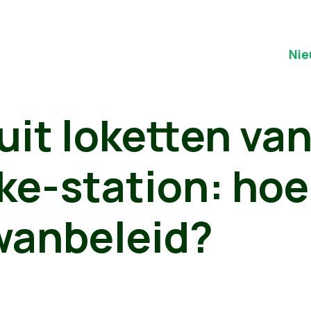
Nie
it loketten va
ke-station: hoe
wanbeleid?