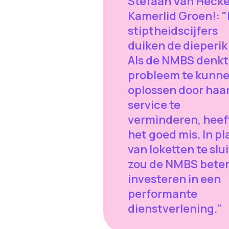
Stefaan Van Hecke
Kamerlid Groen!: 
stiptheidscijfers
duiken de dieperik 
Als de NMBS denkt 
probleem te kunn
oplossen door haa
service te
verminderen, heef
het goed mis. In pl
van loketten te slu
zou de NMBS bete
investeren in een
performante
dienstverlening."