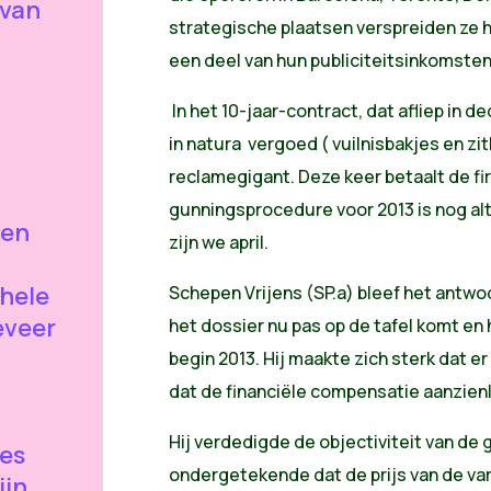
 van
strategische plaatsen verspreiden ze
een deel van hun publiciteitsinkomste
In het 10-jaar-contract, dat afliep in
in natura vergoed ( vuilnisbakjes en zi
reclamegigant. Deze keer betaalt de fi
gunningsprocedure voor 2013 is nog al
een
zijn we april.
 hele
Schepen Vrijens (SP.a) bleef het antw
eveer
het dossier nu pas op de tafel komt en
begin 2013. Hij maakte zich sterk dat e
dat de financiële compensatie aanzienlijk
Hij verdedigde de objectiviteit van de 
es
ondergetekende dat de prijs van de va
ijn