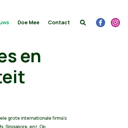
uws
Doe Mee
Contact
es en
eit
le grote internationale firma's
hi, Singapore, enz. Op