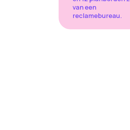
van een
reclamebureau.