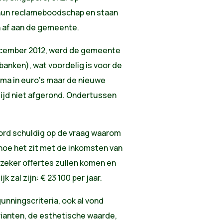
 hun reclameboodschap en staan
n af aan de gemeente.
 december 2012, werd de gemeente
tbanken), wat voordelig is voor de
rma in euro's maar de nieuwe
tijd niet afgerond. Ondertussen
oord schuldig op de vraag waarom
 hoe het zit met de inkomsten van
r zeker offertes zullen komen en
 zal zijn: € 23 100 per jaar.
gunningscriteria, ook al vond
rianten, de esthetische waarde,