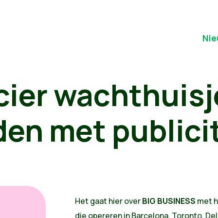
Nie
cier wachthuisj
en met publicit
Het gaat hier over
BIG BUSINESS
met he
die opereren in Barcelona, Toronto, Del