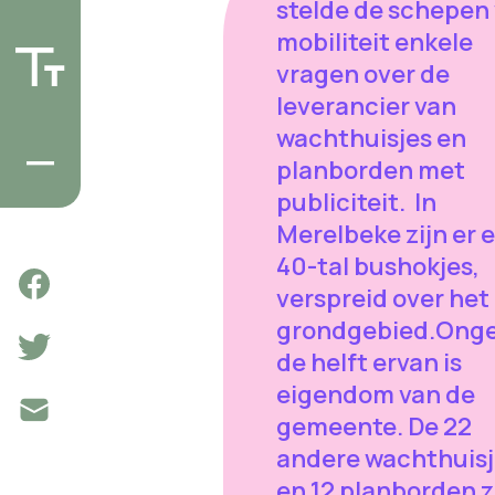
stelde de schepen
mobiliteit enkele
vragen over de
leverancier van
wachthuisjes en
planborden met
publiciteit. In
Merelbeke zijn er 
40-tal bushokjes,
verspreid over het
grondgebied.Ong
de helft ervan is
eigendom van de
gemeente. De 22
andere wachthuisj
en 12 planborden z