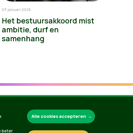
03 januari 2026
Het bestuursakkoord mist
ambitie, durf en
samenhang
Groen.be
Alle cookies accepteren
e
e beter