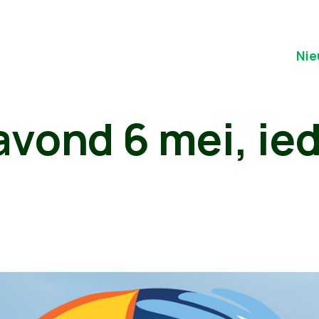
Nie
avond 6 mei, ie
!