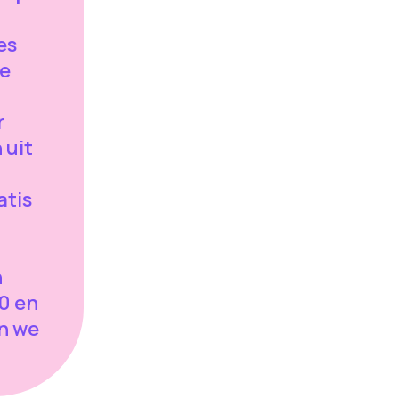
es
de
r
 uit
atis
t
n
0 en
n we