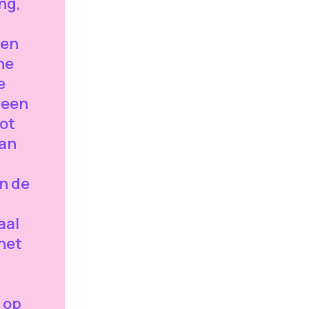
ng,
ken
he
e
 een
ot
van
n de
aal
 het
 op