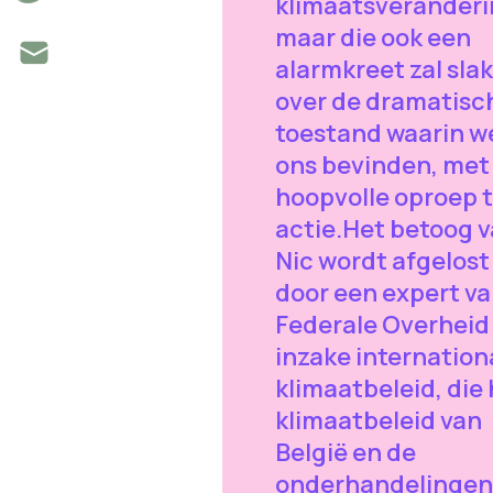
klimaatsveranderi
maar die ook een
alarmkreet zal sla
over de dramatisc
toestand waarin w
ons bevinden, met
hoopvolle oproep t
actie.Het betoog 
Nic wordt afgelost
door een expert va
Federale Overheid
inzake internation
klimaatbeleid, die
klimaatbeleid van
België en de
onderhandelingen