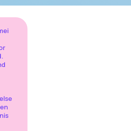
mei
or
.
nd
else
men
nis