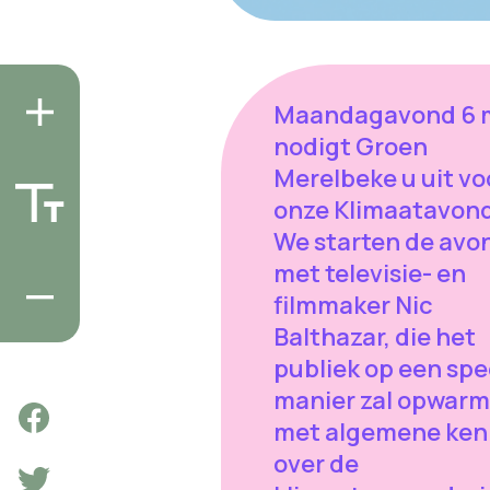
Maandagavond 6 
nodigt Groen
Merelbeke u uit vo
onze Klimaatavond
We starten de avo
met televisie- en
filmmaker Nic
Balthazar, die het
publiek op een spe
manier zal opwar
met algemene ken
over de