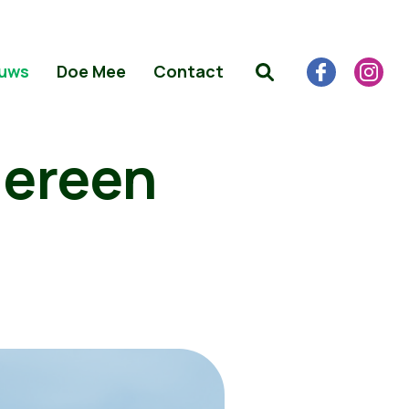
uws
Doe Mee
Contact
dereen