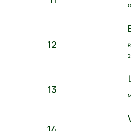
G
12
R
2
13
M
14