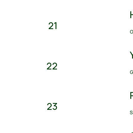
21
O
22
G
23
S