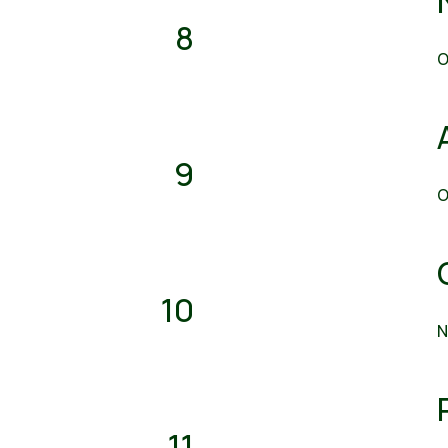
8
O
9
O
10
N
11