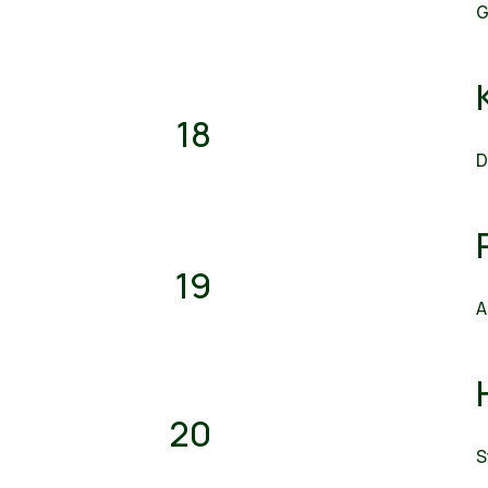
G
18
D
19
A
20
S