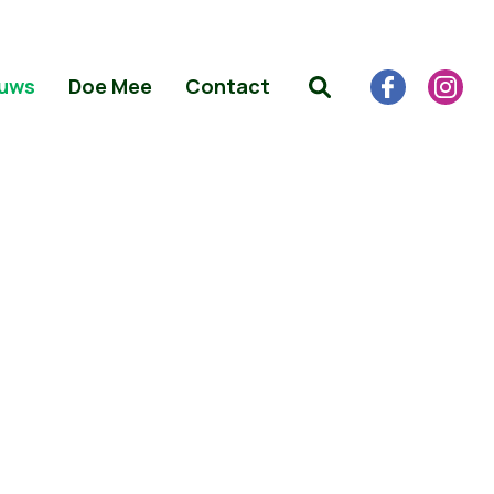
uws
Doe Mee
Contact