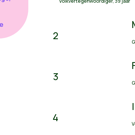
Volkvertegenwoordiger, 39 jaar
e
2
G
3
G
4
V