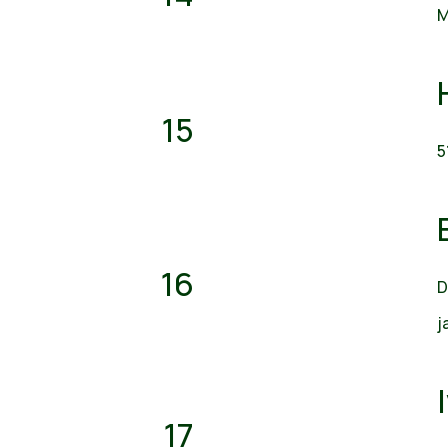
M
15
5
16
D
j
17