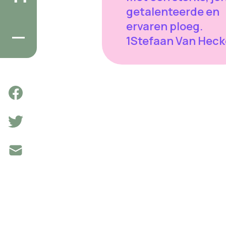
getalenteerde en
ervaren ploeg.
1Stefaan Van Heck