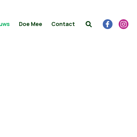
uws
Doe Mee
Contact