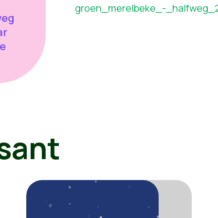
groen_merelbeke_-_halfweg_2
weg
ar
ie
sant