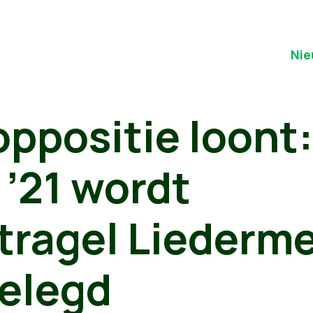
Nie
ppositie loont:
 ’21 wordt
tragel Liederm
elegd