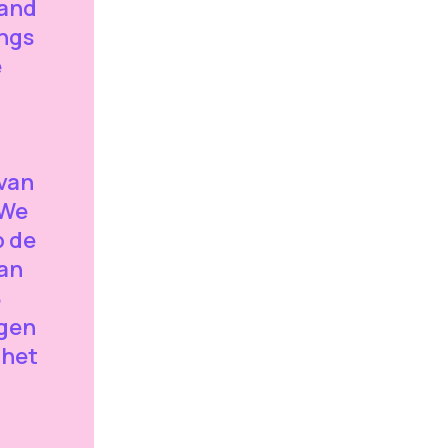
tand
angs
e
 van
 We
p de
van
8
egen
 het