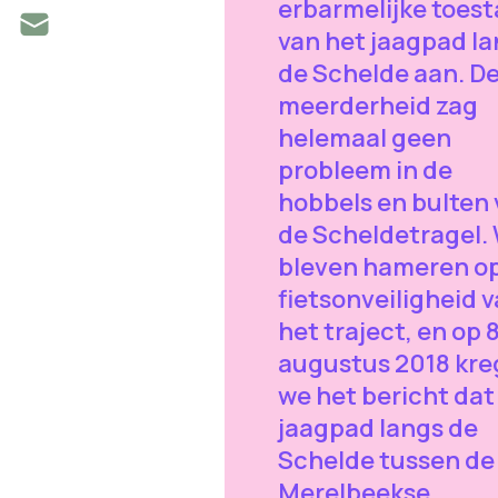
erbarmelijke toes
van het jaagpad l
de Schelde aan. D
meerderheid zag
helemaal geen
probleem in de
hobbels en bulten
de Scheldetragel.
bleven hameren o
fietsonveiligheid 
het traject, en op 
augustus 2018 kr
we het bericht dat
jaagpad langs de
Schelde tussen de
Merelbeekse