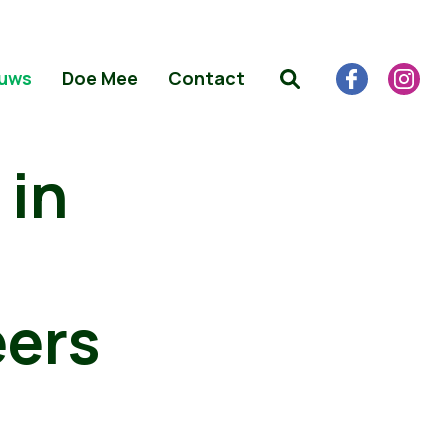
uws
Doe Mee
Contact
 in
eers