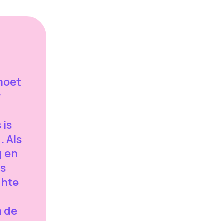
moet
r
l
 is
. Als
g en
rs
chte
n de