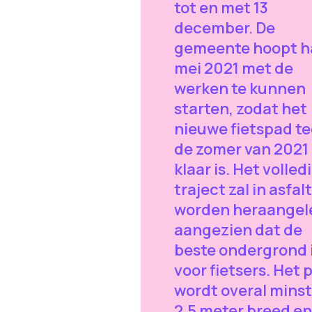
tot en met 13
december. De
gemeente hoopt h
mei 2021 met de
werken te kunnen
starten, zodat het
nieuwe fietspad t
de zomer van 2021
klaar is. Het volled
traject zal in asfalt
worden heraangel
aangezien dat de
beste ondergrond 
voor fietsers. Het 
wordt overal mins
2,5 meter breed en