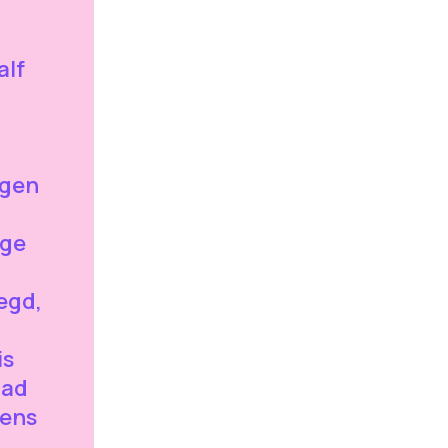
alf
egen
ige
egd,
is
pad
tens