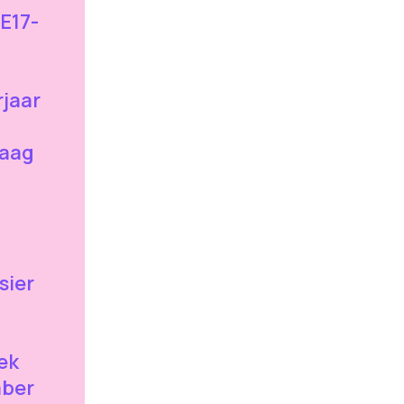
E17-
rjaar
raag
sier
ek
mber