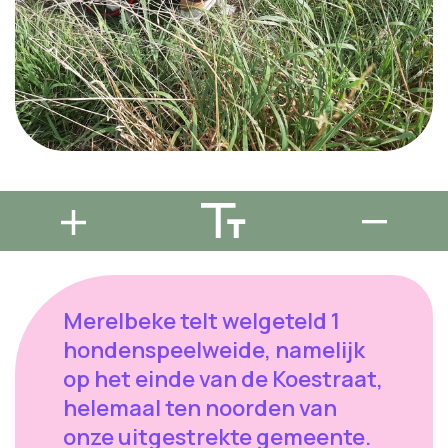
Merelbeke telt welgeteld 1
hondenspeelweide, namelijk
op het einde van de Koestraat,
helemaal ten noorden van
onze uitgestrekte gemeente.