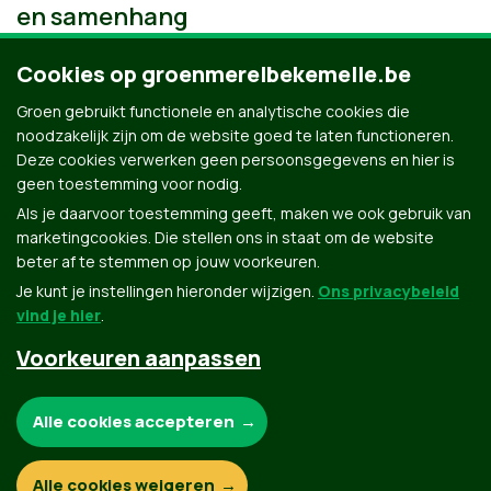
en samenhang
Cookies op groenmerelbekemelle.be
Groen gebruikt functionele en analytische cookies die
noodzakelijk zijn om de website goed te laten functioneren.
Deze cookies verwerken geen persoonsgegevens en hier is
geen toestemming voor nodig.
Als je daarvoor toestemming geeft, maken we ook gebruik van
marketingcookies. Die stellen ons in staat om de website
beter af te stemmen op jouw voorkeuren.
Je kunt je instellingen hieronder wijzigen.
Ons privacybeleid
vind je hier
.
Voorkeuren aanpassen
Groen.be
Noodzakelijke cookies:
Alle cookies accepteren
Contact
Privacybeleid
Functionele en analytische cookies:
Alle cookies weigeren