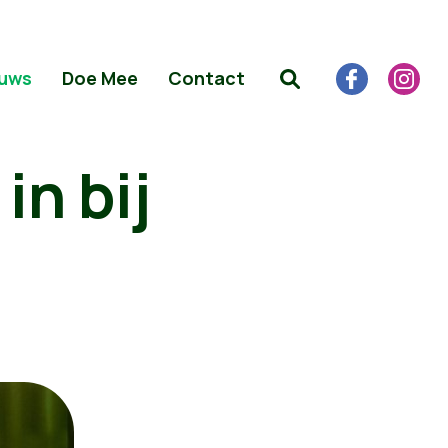
uws
Doe Mee
Contact
in bij