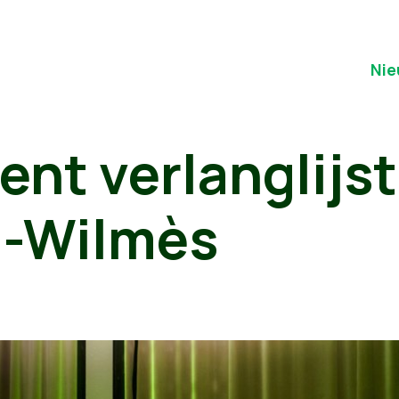
Nie
nt verlanglijst 
g-Wilmès