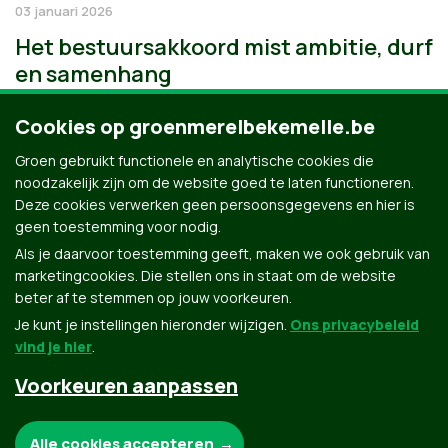
03 januari 2026
Het bestuursakkoord mist ambitie, durf
en samenhang
Cookies op groenmerelbekemelle.be
Groen gebruikt functionele en analytische cookies die
noodzakelijk zijn om de website goed te laten functioneren.
Deze cookies verwerken geen persoonsgegevens en hier is
geen toestemming voor nodig.
Als je daarvoor toestemming geeft, maken we ook gebruik van
marketingcookies. Die stellen ons in staat om de website
beter af te stemmen op jouw voorkeuren.
Je kunt je instellingen hieronder wijzigen.
Ons privacybeleid
vind je hier
.
Voorkeuren aanpassen
Groen.be
Noodzakelijke cookies:
Alle cookies accepteren