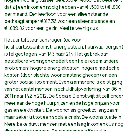
nog een woning tussen de €500 en €600
. Dat betekent
dat zij een inkomen nodig hebben van €1.500 tot €1.800
per maand. Een leefloon voor een alleenstaande
bedraagt amper €817,36 voor een alleenstaande en
€1.089,82 voor een gezin. Veel te weinig dus.
Het aantal steunaanvragen (oa voor
huishuurtussenkomst, energiesteun, huurwaarborgen)
is fel gestegen, van 143 naar 214. Het gebrek aan
betaalbare woningen creëert een hele resem andere
problemen: hogere energiekosten, hogere medische
kosten (door slechte woonomstandigheden) en een
groter sociaal isolement. Even alarmerend is de stijging
van het aantal mensen in schuldhulpverlening, van 86 in
2011 naar 142 in 2012. De Sociale Dienst wijt dit zelf onder
meer aan de hoge huurprijzen en de hoge prijzen voor
gas en elektriciteit.
De wooncrisis groeit zo langzaam
maar zeker uit tot een sociale crisis. De woonsituatie in
Merelbeke duwt mensen met een laag inkomen dus nog