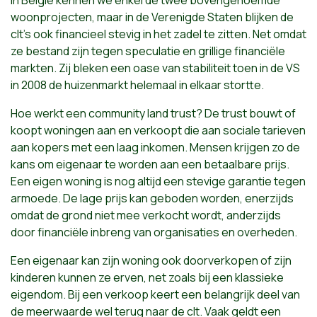
In België kennen we enkel de twee bovengenoemde
woonprojecten, maar in de Verenigde Staten blijken de
clt's ook financieel stevig in het zadel te zitten. Net omdat
ze bestand zijn tegen speculatie en grillige financiële
markten. Zij bleken een oase van stabiliteit toen in de VS
in 2008 de huizenmarkt helemaal in elkaar stortte.
Hoe werkt een community land trust? De trust bouwt of
koopt woningen aan en verkoopt die aan sociale tarieven
aan kopers met een laag inkomen. Mensen krijgen zo de
kans om eigenaar te worden aan een betaalbare prijs.
Een eigen woning is nog altijd een stevige garantie tegen
armoede. De lage prijs kan geboden worden, enerzijds
omdat de grond niet mee verkocht wordt, anderzijds
door financiële inbreng van organisaties en overheden.
Een eigenaar kan zijn woning ook doorverkopen of zijn
kinderen kunnen ze erven, net zoals bij een klassieke
eigendom. Bij een verkoop keert een belangrijk deel van
de meerwaarde wel terug naar de clt. Vaak geldt een