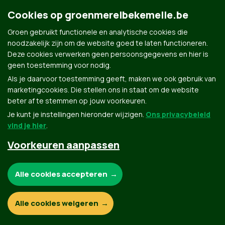
Cookies op groenmerelbekemelle.be
Groen gebruikt functionele en analytische cookies die
Contact
Privacybeleid
noodzakelijk zijn om de website goed te laten functioneren.
Deze cookies verwerken geen persoonsgegevens en hier is
© Copyright Groen 2026 | Gemaakt met
NationBuilder
| Gebouwd door
Tectonica
geen toestemming voor nodig.
Als je daarvoor toestemming geeft, maken we ook gebruik van
marketingcookies. Die stellen ons in staat om de website
beter af te stemmen op jouw voorkeuren.
Je kunt je instellingen hieronder wijzigen.
Ons privacybeleid
vind je hier
.
Voorkeuren aanpassen
Noodzakelijke cookies:
Alle cookies accepteren
Functionele en analytische cookies:
Alle cookies weigeren