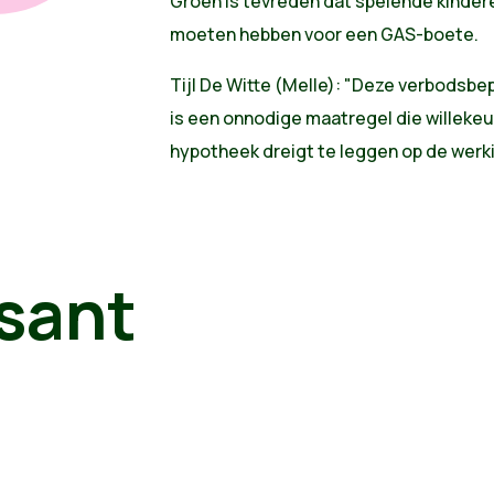
Groen is tevreden dat spelende kinder
moeten hebben voor een GAS-boete.
Tijl De Witte (Melle): "Deze verbodsbep
is een onnodige maatregel die willekeu
hypotheek dreigt te leggen op de wer
sant