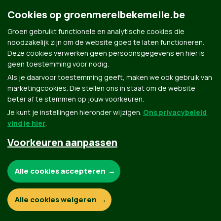
Cookies op groenmerelbekemelle.be
Groen gebruikt functionele en analytische cookies die
noodzakelijk zijn om de website goed te laten functioneren.
Deze cookies verwerken geen persoonsgegevens en hier is
geen toestemming voor nodig.
Als je daarvoor toestemming geeft, maken we ook gebruik van
Groen.be
marketingcookies. Die stellen ons in staat om de website
beter af te stemmen op jouw voorkeuren.
Je kunt je instellingen hieronder wijzigen.
Ons privacybeleid
Contact
Privacybeleid
vind je hier
.
Voorkeuren aanpassen
© Copyright Groen 2026 | Gemaakt met
NationBuilder
| Gebouwd door
Tectonica
Noodzakelijke cookies:
Alle cookies accepteren
Functionele en analytische cookies:
Alle cookies weigeren